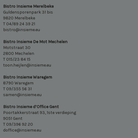
Bistro Insieme Merelbeke
Guldensporenpark 31 bis
9820 Merelbeke
T 04/89 24 39 21
bistro@insieme.eu
Bistro Insieme De Mot Mechelen
Motstraat 30
2800 Mechelen
T 015/23 84 15
toon.heijlen@insieme.eu
Bistro Insieme Waregem
8790 Waregem
T 09/355 56 31
samen@insieme.eu
Bistro Insieme d’Office Gent
Poortakkerstraat 93, 1ste verdieping
9051 Gent
T 09/396 92 20
doffice@insieme.eu