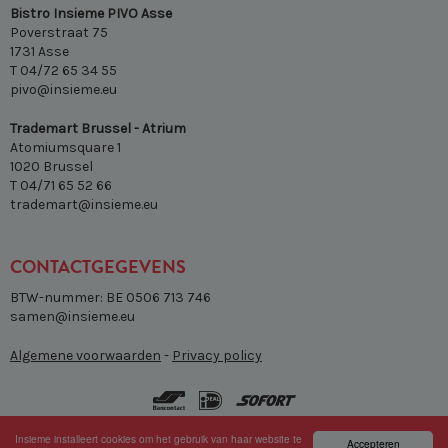
Bistro Insieme PIVO Asse
Poverstraat 75
1731 Asse
T 04/72 65 34 55
pivo@insieme.eu
Trademart Brussel - Atrium
Atomiumsquare 1
1020 Brussel
T 04/71 65 52 66
trademart@insieme.eu
CONTACTGEGEVENS
BTW-nummer: BE 0506 713 746
samen@insieme.eu
Algemene voorwaarden
-
Privacy policy
Insieme installeert cookies om het gebruik van haar website te
Accepteren